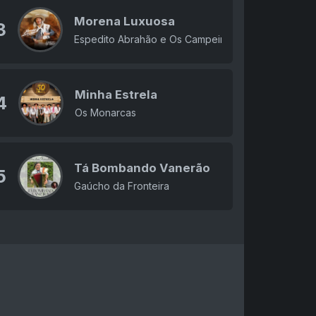
Morena Luxuosa
3
Espedito Abrahão e Os Campeiros
Minha Estrela
4
Os Monarcas
Tá Bombando Vanerão
5
Gaúcho da Fronteira