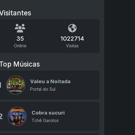
Visitantes
35
1022714
Online
Visitas
Top Músicas
Valeu a Noitada
1
Portal do Sul
Cobra sucuri
2
Tchê Garotos